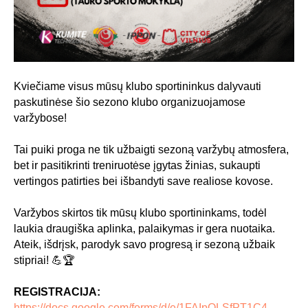
Kviečiame visus mūsų klubo sportininkus dalyvauti
paskutinėse šio sezono klubo organizuojamose
varžybose!
Tai puiki proga ne tik užbaigti sezoną varžybų atmosfera,
bet ir pasitikrinti treniruotėse įgytas žinias, sukaupti
vertingos patirties bei išbandyti save realiose kovose.
Varžybos skirtos tik mūsų klubo sportininkams, todėl
laukia draugiška aplinka, palaikymas ir gera nuotaika.
Ateik, išdrįsk, parodyk savo progresą ir sezoną užbaik
stipriai! 💪🏆
REGISTRACIJA:
https://docs.google.com/forms/d/e/1FAIpQLSfPT1C4-