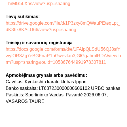
_hrMG5LXhs/view?usp=sharing
Tėvų sutikimas:
https://drive.google.com/file/d/1P3zxy8mQWauPEteqLpt_
dK3hk8KAcD66/view?usp=sharing
Teisėjų ir savanorių registracija:
https://docs.google.com/forms/d/e/1FAIpQLSdU56QJ8sfY
wytOR3Zg7eBGFnaP1bGwevfau3jGIGgahmtRDA/viewfo
rm?usp=sharing&ouid=105867644991978307811
Apmokėjimas grynais arba pavėdimu:
Gavėjas: Kyokushin karate klubas Ippon
Banko sąskaita: LT637230000000606102 URBO bankas
Paskirtis: Sportininko Vardas, Pavardė 2026.06.07,
VASAROS TAURĖ