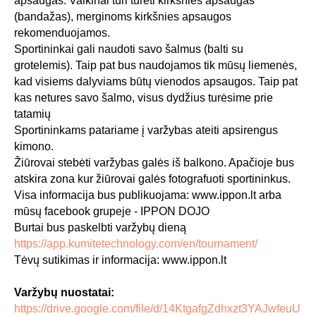
apsaugas. Vaikinai turi turėti kirkšnies apsaugas
(bandažas), merginoms kirkšnies apsaugos
rekomenduojamos.
Sportininkai gali naudoti savo šalmus (balti su
grotelemis). Taip pat bus naudojamos tik mūsų liemenės,
kad visiems dalyviams būtų vienodos apsaugos. Taip pat
kas netures savo šalmo, visus dydžius turėsime prie
tatamių
Sportininkams patariame į varžybas ateiti apsirengus
kimono.
Žiūrovai stebėti varžybas galės iš balkono. Apačioje bus
atskira zona kur žiūrovai galės fotografuoti sportininkus.
Visa informacija bus publikuojama: www.ippon.lt arba
mūsų facebook grupeje - IPPON DOJO
Burtai bus paskelbti varžybų dieną
https://app.kumitetechnology.com/en/tournament/
Tėvų sutikimas ir informacija: www.ippon.lt
Varžybų nuostatai:
https://drive.google.com/file/d/14KtgafgZdhxzt3YAJwfeuU