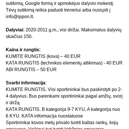
sutikimą, Google formą ir apmokėjus dalyvio mokestį.
Tėvų sutikimą reikia paduoti treneriui arba nusiųsti į
info@ippon.lt.
Dalyviai:
2020-2011 g.m., visi diržai. Maksimalus dalyvių
skaičius 150.
Kaina ir rungtis:
KUMITE RUNGTIS (kova) – 40 EUR
KATA RUNGTIS (technikos elementų atlikimas) - 40 EUR
ABI RUNGTIS – 50 EUR
Svarbi informacija:
KUMITE RUNGTIS. Visi sportininkai bus paskirstyti po 2-
4 dalyvius. Bus parenkami sportininkai pagal amžių, svorį
ir diržą
KATA RUNGTIS. B kategorija 9-7 KYU, A kategorija nuo
6 KYU. KATA informacija nuostatuose
Sportininkai kovos metų privalo turėti baltas rankų, kojų