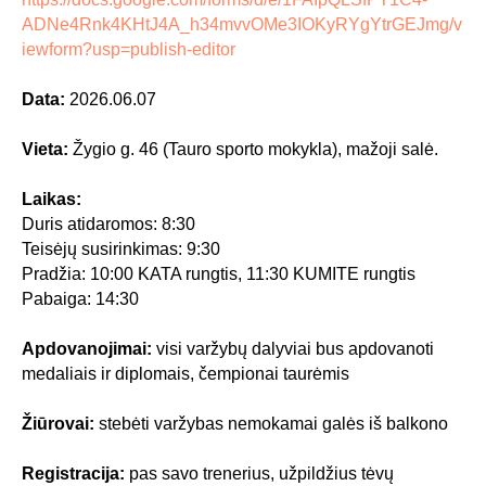
ADNe4Rnk4KHtJ4A_h34mvvOMe3IOKyRYgYtrGEJmg/v
iewform?usp=publish-editor
Data:
2026.06.07
Vieta:
Žygio g. 46 (Tauro sporto mokykla), mažoji salė.
Laikas:
Duris atidaromos: 8:30
Teisėjų susirinkimas: 9:30
Pradžia: 10:00 KATA rungtis, 11:30 KUMITE rungtis
Pabaiga: 14:30
Apdovanojimai:
visi varžybų dalyviai bus apdovanoti
medaliais ir diplomais, čempionai taurėmis
Žiūrovai:
stebėti varžybas nemokamai galės iš balkono
Registracija:
pas savo trenerius, užpildžius tėvų