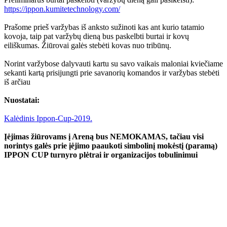
https://ippon.kumitetechnology.com/
Prašome prieš varžybas iš anksto sužinoti kas ant kurio tatamio
kovoja, taip pat varžybų dieną bus paskelbti burtai ir kovų
eiliškumas. Žiūrovai galės stebėti kovas nuo tribūnų.
Norint varžybose dalyvauti kartu su savo vaikais maloniai kviečiame
sekanti kartą prisijungti prie savanorių komandos ir varžybas stebėti
iš arčiau
Nuostatai:
Kalėdinis Ippon-Cup-2019.
Įėjimas žiūrovams į Areną bus NEMOKAMAS, tačiau visi
norintys galės prie įėjimo paaukoti simbolinį mokėstį (paramą)
IPPON CUP turnyro plėtrai ir organizacijos tobulinimui