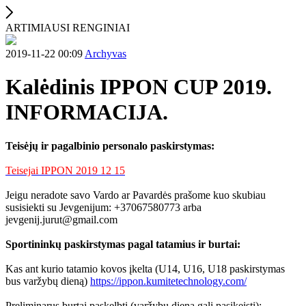
ARTIMIAUSI RENGINIAI
2019-11-22 00:09
Archyvas
Kalėdinis IPPON CUP 2019.
INFORMACIJA.
Teisėjų ir pagalbinio personalo paskirstymas:
Teisejai IPPON 2019 12 15
Jeigu neradote savo Vardo ar Pavardės prašome kuo skubiau
susisiekti su Jevgenijum: +37067580773 arba
jevgenij.jurut@gmail.com
Sportininkų paskirstymas pagal tatamius ir burtai:
Kas ant kurio tatamio kovos įkelta (U14, U16, U18 paskirstymas
bus varžybų dieną)
https://ippon.kumitetechnology.com/
Preliminarus burtai paskelbti (varžybų dieną gali pasikeisti):