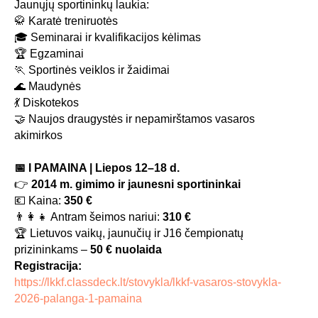
Jaunųjų sportininkų laukia:
🥋 Karatė treniruotės
🎓 Seminarai ir kvalifikacijos kėlimas
🏆 Egzaminai
🏃 Sportinės veiklos ir žaidimai
🌊 Maudynės
💃 Diskotekos
🤝 Naujos draugystės ir nepamirštamos vasaros
akimirkos
📅 I PAMAINA | Liepos 12–18 d.
👉
2014 m. gimimo ir jaunesni sportininkai
💶 Kaina:
350 €
👨‍👩‍👧 Antram šeimos nariui:
310 €
🏆 Lietuvos vaikų, jaunučių ir J16 čempionatų
prizininkams –
50 € nuolaida
Registracija:
https://lkkf.classdeck.lt/stovykla/lkkf-vasaros-stovykla-
2026-palanga-1-pamaina