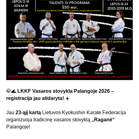
🥋🌊
LKKF Vasaros stovykla Palangoje 2026 –
registracija jau atidaryta!
☀️
Jau
23-ąjį kartą
Lietuvos Kyokushin Karate Federacija
organizuoja tradicinę vasaros stovyklą
„Raganė“
Palangoje!