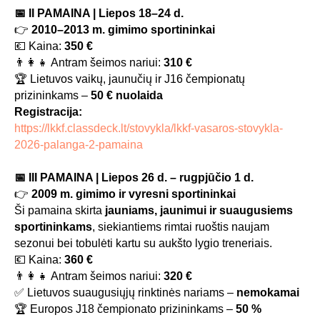
📅 II PAMAINA | Liepos 18–24 d.
👉
2010–2013 m. gimimo sportininkai
💶 Kaina:
350 €
👨‍👩‍👧 Antram šeimos nariui:
310 €
🏆 Lietuvos vaikų, jaunučių ir J16 čempionatų
prizininkams –
50 € nuolaida
Registracija:
https://lkkf.classdeck.lt/stovykla/lkkf-vasaros-stovykla-
2026-palanga-2-pamaina
📅 III PAMAINA | Liepos 26 d. – rugpjūčio 1 d.
👉
2009 m. gimimo ir vyresni sportininkai
Ši pamaina skirta
jauniams, jaunimui ir suaugusiems
sportininkams
, siekiantiems rimtai ruoštis naujam
sezonui bei tobulėti kartu su aukšto lygio treneriais.
💶 Kaina:
360 €
👨‍👩‍👧 Antram šeimos nariui:
320 €
✅ Lietuvos suaugusiųjų rinktinės nariams –
nemokamai
🏆 Europos J18 čempionato prizininkams –
50 %