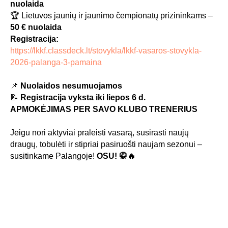
nuolaida
🏆 Lietuvos jaunių ir jaunimo čempionatų prizininkams –
50 € nuolaida
Registracija:
https://lkkf.classdeck.lt/stovykla/lkkf-vasaros-stovykla-
2026-palanga-3-pamaina
📌
Nuolaidos nesumuojamos
📝
Registracija vyksta iki liepos 6 d.
APMOKĖJIMAS PER SAVO KLUBO TRENERIUS
Jeigu nori aktyviai praleisti vasarą, susirasti naujų
draugų, tobulėti ir stipriai pasiruošti naujam sezonui –
susitinkame Palangoje!
OSU! 🥋🔥