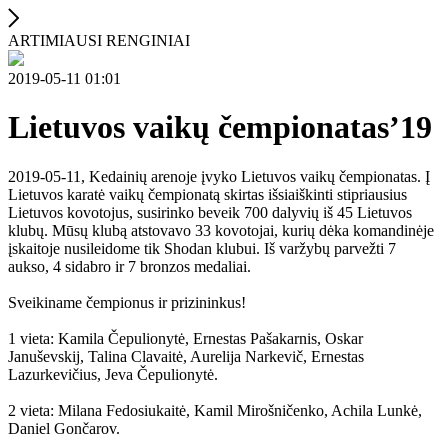
ARTIMIAUSI RENGINIAI
2019-05-11 01:01
Lietuvos vaikų čempionatas’19
2019-05-11, Kedainių arenoje įvyko Lietuvos vaikų čempionatas. Į
Lietuvos karatė vaikų čempionatą skirtas išsiaiškinti stipriausius
Lietuvos kovotojus, susirinko beveik 700 dalyvių iš 45 Lietuvos
klubų. Mūsų klubą atstovavo 33 kovotojai, kurių dėka komandinėje
įskaitoje nusileidome tik Shodan klubui. Iš varžybų parvežti 7
aukso, 4 sidabro ir 7 bronzos medaliai.
Sveikiname čempionus ir prizininkus!
1 vieta: Kamila Čepulionytė, Ernestas Pašakarnis, Oskar
Januševskij, Talina Clavaitė, Aurelija Narkevič, Ernestas
Lazurkevičius, Jeva Čepulionytė.
2 vieta: Milana Fedosiukaitė, Kamil Mirošničenko, Achila Lunkė,
Daniel Gončarov.